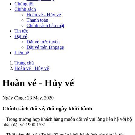
Chúng tôi
Chính sách
Hoàn vé - Hủy vé
Thanh toán
Chính sách bảo mật
Tin tức
Đặt vé
Đặt vé trực tuyến
Đặt vé trên fanpage
Liên hệ
Trang chủ
Hoàn vé - Hủy vé
Hoàn vé - Hủy vé
Ngày đăng :
23 May, 2020
Chính sách đổi vé, đổi ngày khởi hành
– Trong trường hợp khách hàng muốn đổi vé vui lòng liên hệ với bộ
phận đặt vé 1900.1531.
– Thời gian đổi vé : Trước 02 ngày khởi hành (trừ các dịp lễ, tết,