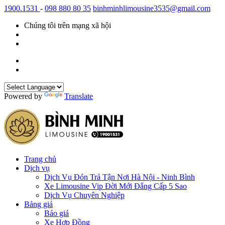
1900.1531
-
098 880 80 35
binhminhlimousine3535@gmail.com
Chúng tôi trên mạng xã hội
Powered by
Translate
Trang chủ
Dịch vụ
Dịch Vụ Đón Trả Tận Nơi Hà Nội - Ninh Bình
Xe Limousine Vip Đời Mới Đẳng Cấp 5 Sao
Dịch Vụ Chuyên Nghiệp
Bảng giá
Báo giá
Xe Hợp Đồng