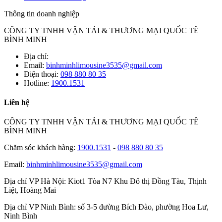
Thông tin doanh nghiệp
CÔNG TY TNHH VẬN TẢI & THƯƠNG MẠI QUỐC TÊ
BÌNH MINH
Địa chỉ:
Email:
binhminhlimousine3535@gmail.com
Điện thoại:
098 880 80 35
Hotline:
1900.1531
Liên hệ
CÔNG TY TNHH VẬN TẢI & THƯƠNG MẠI QUỐC TÊ
BÌNH MINH
Chăm sóc khách hàng:
1900.1531
-
098 880 80 35
Email:
binhminhlimousine3535@gmail.com
Địa chỉ VP Hà Nội:
Kiot1 Tòa N7 Khu Đô thị Đồng Tàu, Thịnh
Liệt, Hoàng Mai
Địa chỉ VP Ninh Bình:
số 3-5 đường Bích Đào, phường Hoa Lư,
Ninh Bình