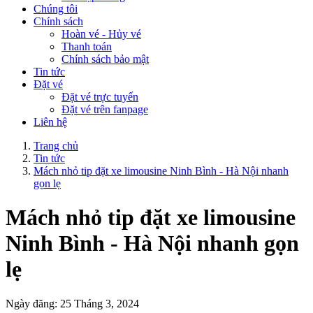
Chúng tôi
Chính sách
Hoàn vé - Hủy vé
Thanh toán
Chính sách bảo mật
Tin tức
Đặt vé
Đặt vé trực tuyến
Đặt vé trên fanpage
Liên hệ
Trang chủ
Tin tức
Mách nhỏ tip đặt xe limousine Ninh Bình - Hà Nội nhanh
gọn lẹ
Mách nhỏ tip đặt xe limousine
Ninh Bình - Hà Nội nhanh gọn
lẹ
Ngày đăng: 25 Tháng 3, 2024