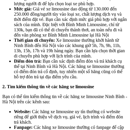
lượng người đi để lựa chọn loại xe phù hợp.
Mức giá:
Giá vé xe limousine dao động từ 130.000 đến
250.000 đồng/người tùy vào loại xe, chất lượng dịch vụ và
thời điểm đặt vé. Bạn cần xác định mức giá phù hợp với ngân
sách của mình. Đặc biệt với Bình Minh Limousine, chỉ từ
130k, bạn đã có thể di chuyển thảnh thơi, an toàn nếu đi và
đến văn phòng xe Bình Minh Limousine lại Hà Nội
Thời gian di chuyển:
Xe limousine thường khởi hành từ
Ninh Bình đến Hà Nội vào các khung giờ 5h, 7h, 9h, 11h,
13h, 15h, 17h và 19h hàng ngày. Bạn cần lựa chọn thời gian
di chuyển phù hợp với lịch trình của mình.
Điểm đón trả:
Bạn cần xác định điểm đón và trả khách cụ
thể tại Ninh Bình và Hà Nội. Các hãng xe limousine thường
có điểm đón trả cố định, tuy nhiên một số hãng cũng có thể
hỗ trợ đón trả tại địa điểm yêu cầu.
2. Tìm kiếm thông tin về các hãng xe limousine
Bạn có thể tìm kiếm thông tin về các hãng xe limousine Ninh Bình -
Hà Nội trên các kênh sau:
Website:
Các hãng xe limousine uy tín thường có website
riêng để giới thiệu về dịch vụ, giá vé, lịch trình và điểm đón
trả khách.
Fanpage:
Các hãng xe limousine thường có fanpage để cập