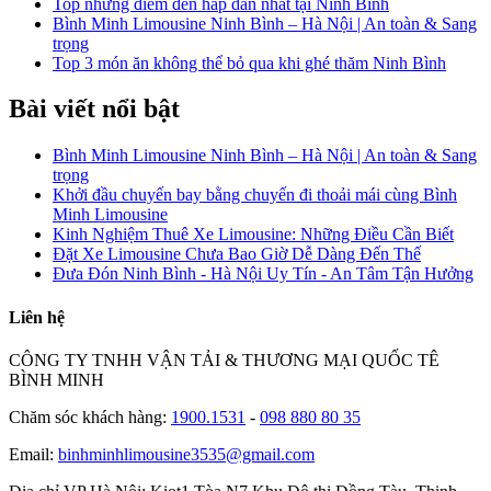
Top những điểm đến hấp dẫn nhất tại Ninh Bình
Bình Minh Limousine Ninh Bình – Hà Nội | An toàn & Sang
trọng
Top 3 món ăn không thể bỏ qua khi ghé thăm Ninh Bình
Bài viết nổi bật
Bình Minh Limousine Ninh Bình – Hà Nội | An toàn & Sang
trọng
Khởi đầu chuyến bay bằng chuyến đi thoải mái cùng Bình
Minh Limousine
Kinh Nghiệm Thuê Xe Limousine: Những Điều Cần Biết
Đặt Xe Limousine Chưa Bao Giờ Dễ Dàng Đến Thế
Đưa Đón Ninh Bình - Hà Nội Uy Tín - An Tâm Tận Hưởng
Liên hệ
CÔNG TY TNHH VẬN TẢI & THƯƠNG MẠI QUỐC TÊ
BÌNH MINH
Chăm sóc khách hàng:
1900.1531
-
098 880 80 35
Email:
binhminhlimousine3535@gmail.com