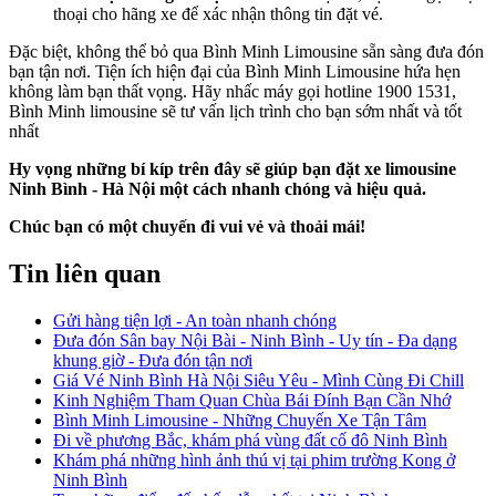
thoại cho hãng xe để xác nhận thông tin đặt vé.
Đặc biệt, không thể bỏ qua Bình Minh Limousine sẵn sàng đưa đón
bạn tận nơi. Tiện ích hiện đại của Bình Minh Limousine hứa hẹn
không làm bạn thất vọng. Hãy nhấc máy gọi hotline 1900 1531,
Bình Minh limousine sẽ tư vấn lịch trình cho bạn sớm nhất và tốt
nhất
Hy vọng những bí kíp trên đây sẽ giúp bạn đặt xe limousine
Ninh Bình - Hà Nội một cách nhanh chóng và hiệu quả.
Chúc bạn có một chuyến đi vui vẻ và thoải mái!
Tin liên quan
Gửi hàng tiện lợi - An toàn nhanh chóng
Đưa đón Sân bay Nội Bài - Ninh Bình - Uy tín - Đa dạng
khung giờ - Đưa đón tận nơi
Giá Vé Ninh Bình Hà Nội Siêu Yêu - Mình Cùng Đi Chill
Kinh Nghiệm Tham Quan Chùa Bái Đính Bạn Cần Nhớ
Bình Minh Limousine - Những Chuyến Xe Tận Tâm
Đi về phương Bắc, khám phá vùng đất cố đô Ninh Bình
Khám phá những hình ảnh thú vị tại phim trường Kong ở
Ninh Bình