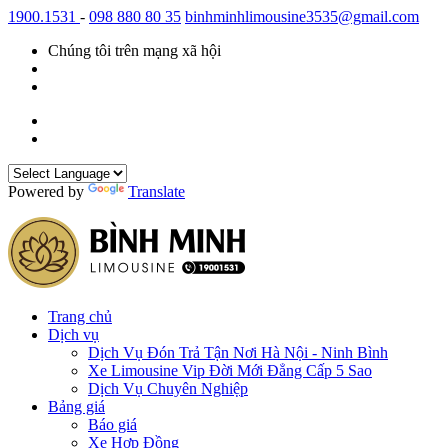
1900.1531
-
098 880 80 35
binhminhlimousine3535@gmail.com
Chúng tôi trên mạng xã hội
Powered by
Translate
Trang chủ
Dịch vụ
Dịch Vụ Đón Trả Tận Nơi Hà Nội - Ninh Bình
Xe Limousine Vip Đời Mới Đẳng Cấp 5 Sao
Dịch Vụ Chuyên Nghiệp
Bảng giá
Báo giá
Xe Hợp Đồng