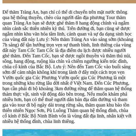
Để thăm Tràng An, bạn chỉ có thể di chuyển trên mặt nước thông
qua hệ thống thuyền, chèo của người dân địa phương Tour thăm
quan Tràng An bạn sẽ được ghé thăm 8 hang động chính và ngắm
nhìn cảnh sắc thiên nhiên kỳ thú. Trên đường đi, bạn cũng sẽ được
ngắm nhìn khu văn hóa tâm linh, cảnh quan và sự đa dạng sinh học
của vùng đất này Lưu ý: Nên thăm Tràng An vào sáng sớm (khoảng
7h sáng) để tận hưởng trọn vẹn sự thanh bình, linh thiêng của vùng
đất này Tam Cốc Tam Cốc là địa điểm du lịch được nhiều người
ghé thăm. Đến Tam Cốc, bạn sẽ được ngồi thuyền và thăm thú núi,
sông, hang động, ruộng lúa chín và chiêm ngưỡng kiến trúc đình,
chùa cổ kính của Bắc Bộ. Lưu ý: Nên đến Tam Cốc vào buổi sáng
sớm để cảm nhận không khí trong lành ở đây một cách trọn vẹn
Vườn quốc gia Cúc Phương Vườn quốc gia Cúc Phương là một
trong những khu rừng lâu đời nhất ở Việt Nam. Đến Cúc Phương,
bạn cần phải đi bộ khoảng 3km đường rừng để thăm quan hệ thống
thảm thực vật, sinh vật động đáo bên trong. Nếu muốn khám phá
nhiều hơn, bạn có thể thuê người dân bản địa dẫn đường và tham
gia vào tour đi bộ ngày dài trong rừng sâu, thăm quan khu bảo tồn
thiên nhiên Ngọc Sơn, Pù Luông Thăm quan hệ thống đình, chùa
cổ kính ở Bắc Bộ Ninh Bình vốn là vùng đất địa linh, nhân kiệt với
nhiều hệ thống đình, chùa linh thiêng.