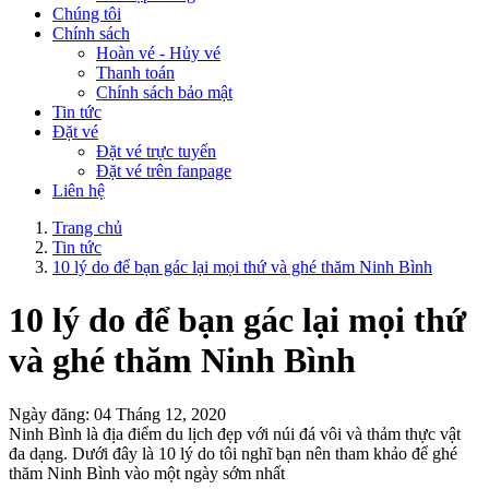
Chúng tôi
Chính sách
Hoàn vé - Hủy vé
Thanh toán
Chính sách bảo mật
Tin tức
Đặt vé
Đặt vé trực tuyến
Đặt vé trên fanpage
Liên hệ
Trang chủ
Tin tức
10 lý do để bạn gác lại mọi thứ và ghé thăm Ninh Bình
10 lý do để bạn gác lại mọi thứ
và ghé thăm Ninh Bình
Ngày đăng: 04 Tháng 12, 2020
Ninh Bình là địa điểm du lịch đẹp với núi đá vôi và thảm thực vật
đa dạng. Dưới đây là 10 lý do tôi nghĩ bạn nên tham khảo để ghé
thăm Ninh Bình vào một ngày sớm nhất