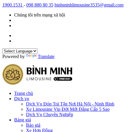
1900.1531
-
098 880 80 35
binhminhlimousine3535@gmail.com
Chúng tôi trên mạng xã hội
Powered by
Translate
Trang chủ
Dịch vụ
Dịch Vụ Đón Trả Tận Nơi Hà Nội - Ninh Bình
Xe Limousine Vip Đời Mới Đẳng Cấp 5 Sao
Dịch Vụ Chuyên Nghiệp
Bảng giá
Báo giá
Xe Hợp Đồng