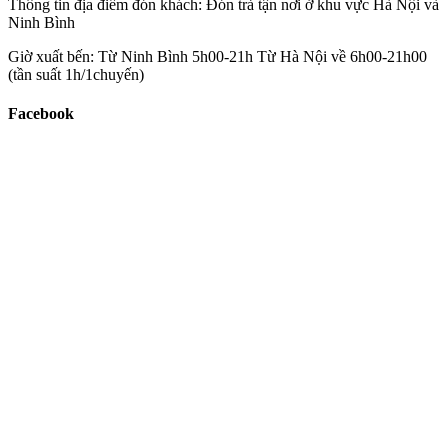
Thông tin địa điểm đón khách:
Đón trả tận nơi ở khu vực Hà Nội và
Ninh Bình
Giờ xuất bến:
Từ Ninh Bình 5h00-21h Từ Hà Nội về 6h00-21h00
(tần suất 1h/1chuyến)
Facebook