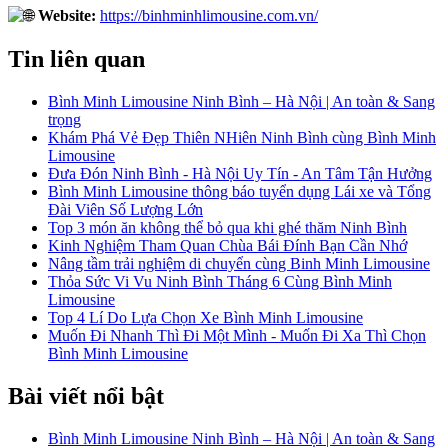
Website:
https://binhminhlimousine.com.vn/
Tin liên quan
Bình Minh Limousine Ninh Bình – Hà Nội | An toàn & Sang
trọng
Khám Phá Vẻ Đẹp Thiên NHiên Ninh Bình cùng Bình Minh
Limousine
Đưa Đón Ninh Bình - Hà Nội Uy Tín - An Tâm Tận Hưởng
Bình Minh Limousine thông báo tuyển dụng Lái xe và Tổng
Đài Viên Số Lượng Lớn
Top 3 món ăn không thể bỏ qua khi ghé thăm Ninh Bình
Kinh Nghiệm Tham Quan Chùa Bái Đính Bạn Cần Nhớ
Nâng tầm trải nghiệm di chuyển cùng Binh Minh Limousine
Thỏa Sức Vi Vu Ninh Bình Tháng 6 Cùng Bình Minh
Limousine
Top 4 Lí Do Lựa Chọn Xe Bình Minh Limousine
Muốn Đi Nhanh Thì Đi Một Mình - Muốn Đi Xa Thì Chọn
Bình Minh Limousine
Bài viết nổi bật
Bình Minh Limousine Ninh Bình – Hà Nội | An toàn & Sang