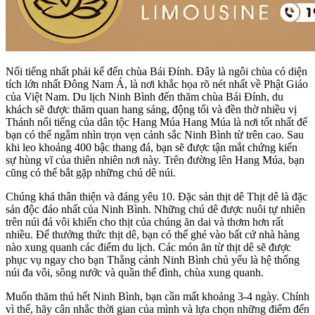
Nổi tiếng nhất phải kể đến chùa Bái Đính. Đây là ngôi chùa có diện
tích lớn nhất Đông Nam Á, là nơi khắc họa rõ nét nhất về Phật Giáo
của Việt Nam. Du lịch Ninh Bình đến thăm chùa Bái Đính, du
khách sẽ được thăm quan hang sáng, động tối và đền thờ nhiều vị
Thánh nổi tiếng của dân tộc Hang Múa Hang Múa là nơi tốt nhất để
bạn có thể ngắm nhìn trọn vẹn cảnh sắc Ninh Bình từ trên cao. Sau
khi leo khoảng 400 bậc thang đá, bạn sẽ được tận mắt chứng kiến
sự hùng vĩ của thiên nhiên nơi này. Trên đường lên Hang Múa, bạn
cũng có thể bắt gặp những chú dê núi.
Chúng khá thân thiện và đáng yêu 10. Đặc sản thịt dê Thịt dê là đặc
sản độc đáo nhất của Ninh Bình. Những chú dê được nuôi tự nhiên
trên núi đá vôi khiến cho thịt của chúng ăn dai và thơm hơn rất
nhiều. Để thưởng thức thịt dê, bạn có thể ghé vào bất cứ nhà hàng
nào xung quanh các điểm du lịch. Các món ăn từ thịt dê sẽ được
phục vụ ngay cho bạn Thắng cảnh Ninh Bình chủ yếu là hệ thống
núi đa vôi, sông nước và quần thể đình, chùa xung quanh.
Muốn thăm thú hết Ninh Bình, bạn cần mất khoảng 3-4 ngày. Chính
vì thế, hãy cân nhắc thời gian của mình và lựa chọn những điểm đến