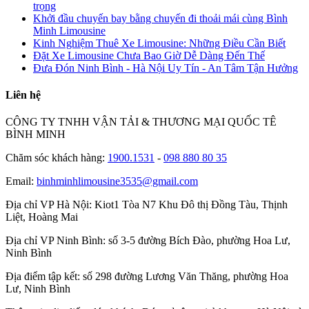
trọng
Khởi đầu chuyến bay bằng chuyến đi thoải mái cùng Bình
Minh Limousine
Kinh Nghiệm Thuê Xe Limousine: Những Điều Cần Biết
Đặt Xe Limousine Chưa Bao Giờ Dễ Dàng Đến Thế
Đưa Đón Ninh Bình - Hà Nội Uy Tín - An Tâm Tận Hưởng
Liên hệ
CÔNG TY TNHH VẬN TẢI & THƯƠNG MẠI QUỐC TÊ
BÌNH MINH
Chăm sóc khách hàng:
1900.1531
-
098 880 80 35
Email:
binhminhlimousine3535@gmail.com
Địa chỉ VP Hà Nội:
Kiot1 Tòa N7 Khu Đô thị Đồng Tàu, Thịnh
Liệt, Hoàng Mai
Địa chỉ VP Ninh Bình:
số 3-5 đường Bích Đào, phường Hoa Lư,
Ninh Bình
Địa điểm tập kết:
số 298 đường Lương Văn Thăng, phường Hoa
Lư, Ninh Bình