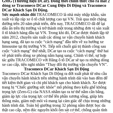
GMG (Thương hiệu DCar). Đồng thời chính thức cho ra mắt 2
dòng xe Tracomeco DCar Cung Điện Di Động và Tracomeco
DCar Khách Sạn Di Động.
Sức mạnh nhân đôi
TRACOMECO là nhà máy nhập khẩu, sản
xuất và lắp ráp xe ô tô chất lượng cao tại VN. Trải qua một chặng
đường trên 20 năm phát triển, đến nay, TRACOMECO đã để lại
dấu ấn trên thị trường và trở thành một trong những đơn vị sản xuất
ô tô khách hàng đầu tại VN. Trong khi đó, DCar được thành lập từ
năm 2012, chuyên sản xuất các dòng xe vận chuyển hành khách
hạng sang, đã tạo ra cuộc “cách mạng” đầu tiên về xu hướng xe
limousine tại thị trường VN. Tiếp nối chuỗi giá trị thành công sau
cuộc “cách mạng” thứ nhất, DCar tạo ra cuộc “cách mạng” thứ hai
về phát triển dòng xe phòng nằm hạng sang. Chính vì thế, sự hợp
tác giữa TRACOMECO với Hãng ô tô DCar sẽ tạo ra những dòng
xe cao cấp, tiện nghi nhằm “Thay đổi thị trường vận chuyển VN”.
Tracomeco DCar Khách Sạn Di Động
Tracomeco DCar Khách Sạn Di Động ra đời xuất phát từ nhu cầu
vận chuyển hành khách trên những hành trình dài vào ban đêm để
tiết kiệm thời gian và chi phí khách sạn cho hành khách. Xe được
trang bị “Chiếc giường sức khỏe” mô phỏng theo kiểu ghế không
trọng lực (Zero-G) của NASA nhằm tạo ra tư thế nằm cân bằng,
giảm áp lực của trọng lực cơ thể lên phần xương sống, giúp lưu
thông máu, giảm mệt mỏi và mang lại cảm giác dễ chịu trong những
hành trình dài. Toàn bộ giường trong 32 phòng nằm được bọc da
thật cao cấp, nệm đúc nguyên khối ôm sát cơ thể, chống quán tính