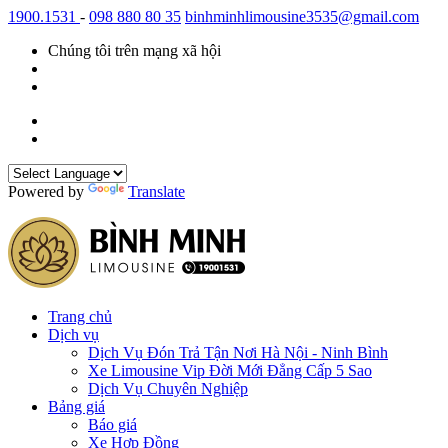
1900.1531
-
098 880 80 35
binhminhlimousine3535@gmail.com
Chúng tôi trên mạng xã hội
Powered by
Translate
Trang chủ
Dịch vụ
Dịch Vụ Đón Trả Tận Nơi Hà Nội - Ninh Bình
Xe Limousine Vip Đời Mới Đẳng Cấp 5 Sao
Dịch Vụ Chuyên Nghiệp
Bảng giá
Báo giá
Xe Hợp Đồng