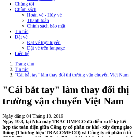
Chúng tôi
Chính sách
Hoàn vé - Hủy vé
Thanh toán
Chính sách bảo mật
Tin tức
Đặt vé
Đặt vé trực tuyến
Đặt vé trên fanpage
Liên hệ
Trang chủ
Tin tức
"Cái bắt tay" làm thay đổi thị trường vận chuyển Việt Nam
"Cái bắt tay" làm thay đổi thị
trường vận chuyển Việt Nam
Ngày đăng: 04 Tháng 10, 2019
Ngày 19.3, tại Nhà máy TRACOMECO đã diễn ra lễ ký kết
hợp tác toàn diện giữa Công ty cổ phần cơ khí - xây dựng giao
thông (Thương hiệu TRACOMECO) và Công ty cổ phần ô tô