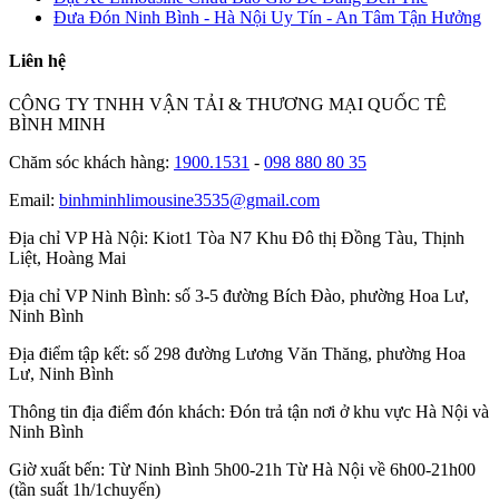
Đưa Đón Ninh Bình - Hà Nội Uy Tín - An Tâm Tận Hưởng
Liên hệ
CÔNG TY TNHH VẬN TẢI & THƯƠNG MẠI QUỐC TÊ
BÌNH MINH
Chăm sóc khách hàng:
1900.1531
-
098 880 80 35
Email:
binhminhlimousine3535@gmail.com
Địa chỉ VP Hà Nội:
Kiot1 Tòa N7 Khu Đô thị Đồng Tàu, Thịnh
Liệt, Hoàng Mai
Địa chỉ VP Ninh Bình:
số 3-5 đường Bích Đào, phường Hoa Lư,
Ninh Bình
Địa điểm tập kết:
số 298 đường Lương Văn Thăng, phường Hoa
Lư, Ninh Bình
Thông tin địa điểm đón khách:
Đón trả tận nơi ở khu vực Hà Nội và
Ninh Bình
Giờ xuất bến:
Từ Ninh Bình 5h00-21h Từ Hà Nội về 6h00-21h00
(tần suất 1h/1chuyến)