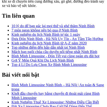
khi xe di chuyển trên cung đường xấu, gồ ghề, đường đèo tránh say
xe và bảo vệ sức khỏe.
Tin liên quan
10 lý do để bạn gác lại mọi thứ và ghé thăm Ninh Bình
7 món ngon không nên bỏ qua ở Ninh Bình
Kinh nghiệm du lịch Ninh Bình tự túc 1 ngày
Đưa Đón Ninh Bình - Hà Nội Uy Tín - An Tâm Tận Hưởng
Kinh nghiệm du lịch Ninh Bình từ A-Z năm 2020
Top những điểm đến hấp dẫn nhất tại Ninh Bình
Mách bạn ngôi chùa cầu duyên nổi tiếng nhất Ninh Bình
Bình Minh Limousine - Đón Tết vui cùng ngàn ưu đãi hot
Gợi Ý Món Quà Khi Du Lịch Ninh Bình
Top 4 Lí Do Lựa Chọn Xe Bình Minh Limousine
Bài viết nổi bật
Bình Minh Limousine Ninh Bình – Hà Nội | An toàn & Sang
trọng
Khởi đầu chuyến bay bằng chuyến đi thoải mái cùng Bình
Minh Limousine
Kinh Nghiệm Thuê Xe Limousine: Những Điều Cần Biết
Đặt Xe Limousine Chưa Bao Giờ Dễ Dàng Đến Thế